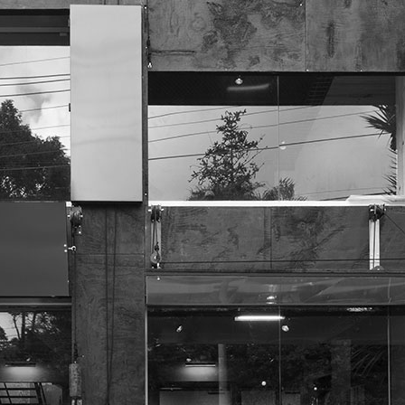
COLEÇÕES
PRODUTOS
ONDE ENCONTRAR
FAVORITO
cadeiras
bancos
chaises
mesas
apoios
luminárias