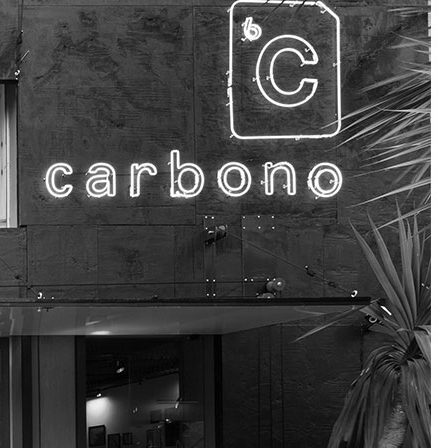
S
CONTATO
outdoor
lifestyle
pet
express