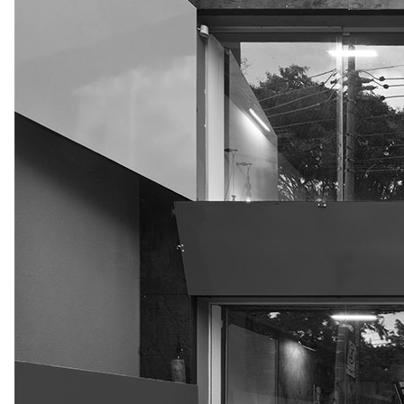
BRASIL
WORLD
CARBONO
lançamentos
sofás
poltronas
C800 COURO
Amanda Marques
Medidas Principais
L55 x A55 | L35 x A50 cm