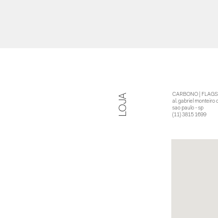
CARBONO | FLAGS
LOJA
al. gabriel monteiro 
sao paulo - sp
(11) 3815 1699