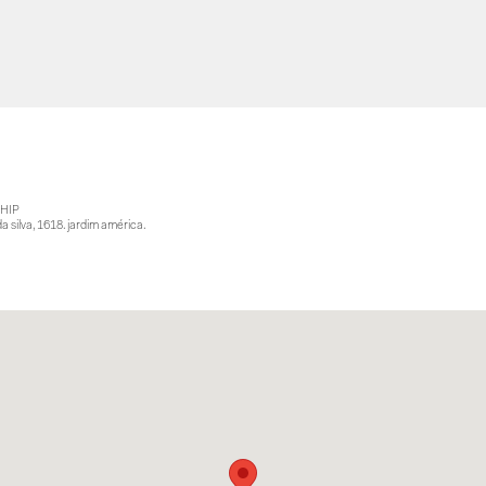
HIP
da silva, 1618. jardim américa.