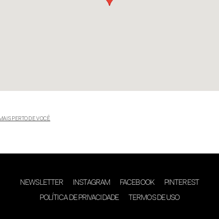
MAIS PERTO DE VOCÊ
NEWSLETTER
INSTAGRAM
FACEBOOK
PINTEREST
POLÍTICA DE PRIVACIDADE
TERMOS DE USO
desenvolvimento 18digital