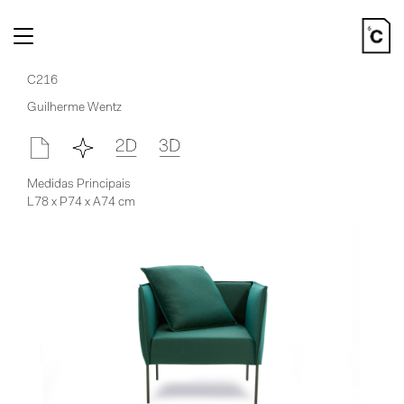
Toggle
navigation
C216
Guilherme Wentz
Medidas Principais
L78 x P74 x A74 cm