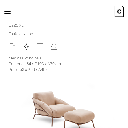
Toggle
navigation
C221 XL
Estúdio Ninho
Medidas Principais
Poltrona L84 x P103 x A79 cm
Pufe L53 x P53 x A40 cm