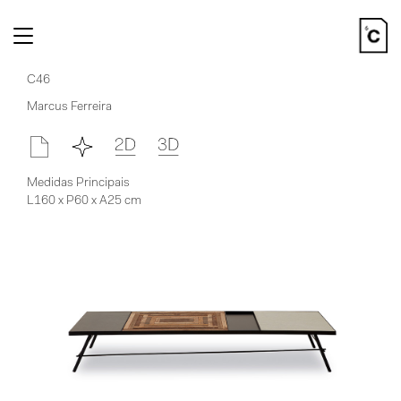
Toggle
navigation
C46
Marcus Ferreira
Medidas Principais
L160 x P60 x A25 cm