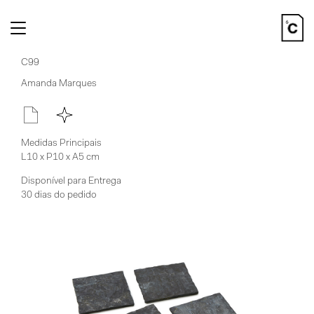
Toggle
navigation
C99
Amanda Marques
Medidas Principais
L10 x P10 x A5 cm
Disponível para Entrega
30 dias do pedido