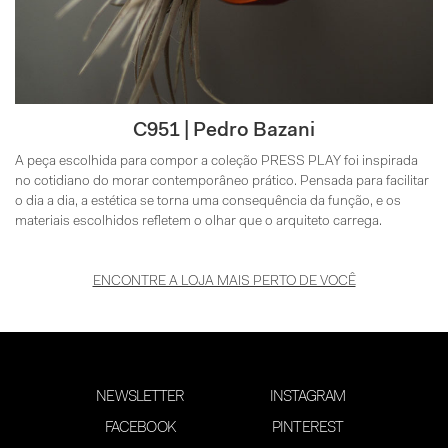
C951 | Pedro Bazani
A peça escolhida para compor a coleção PRESS PLAY foi inspirada
no cotidiano do morar contemporâneo prático. Pensada para facilitar
o dia a dia, a estética se torna uma consequência da função, e os
materiais escolhidos refletem o olhar que o arquiteto carrega.
ENCONTRE A LOJA MAIS PERTO DE VOCÊ
NEWSLETTER
INSTAGRAM
FACEBOOK
PINTEREST