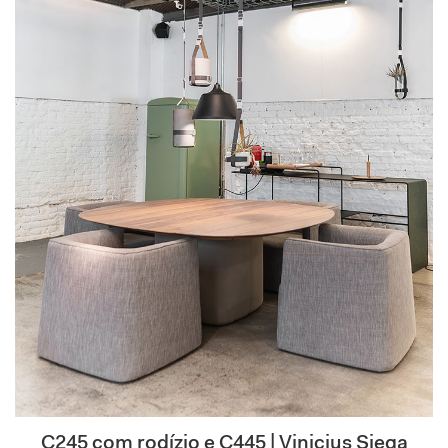
C245 com rodízio e C445 | Vinicius Siega