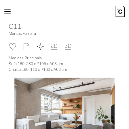
Toggle
navigation
C11
Marcus Ferreira
Medidas Principais
Sofá 180-280 x P105 x A63 cm
Chaise L80-110 x P160 x A63 cm