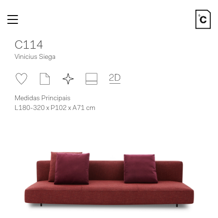
Toggle
navigation
C114
Vinicius Siega
Medidas Principais
L180-320 x P102 x A71 cm