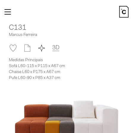
Toggle
navigation
C131
Marcus Ferreira
Medidas Principais
Sofá L60-115 x P115 x A67 cm
Chaise L60 x P175 x A67 cm
Pufe L60-90 x P85 x A37 cm