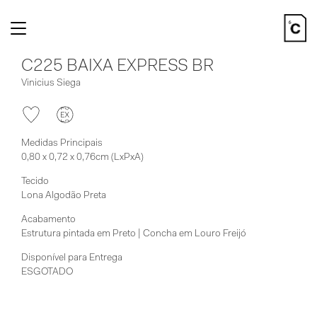
Toggle
navigation
C225 BAIXA EXPRESS BR
Vinicius Siega
Medidas Principais
0,80 x 0,72 x 0,76cm (LxPxA)
Tecido
Lona Algodão Preta
Acabamento
Estrutura pintada em Preto | Concha em Louro Freijó
Disponível para Entrega
ESGOTADO