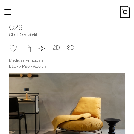
Toggle
navigation
C26
OD-DO Arkitekti
Medidas Principais
L107 x P96 x A80 cm