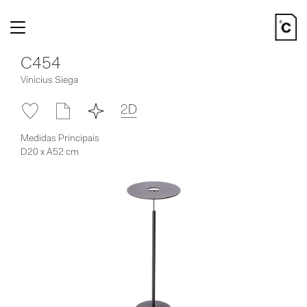
Toggle
navigation
C454
Vinicius Siega
Medidas Principais
D20 x A52 cm