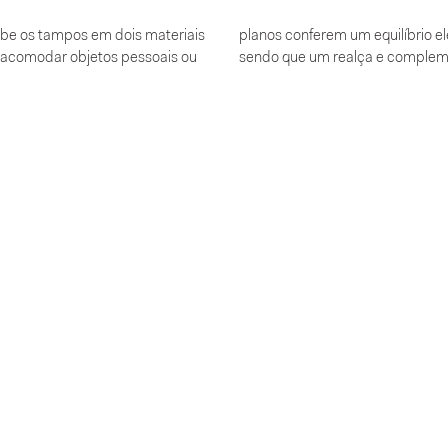
ebe os tampos em dois materiais
planos conferem um equilíbrio el
a acomodar objetos pessoais ou
sendo que um realça e compleme