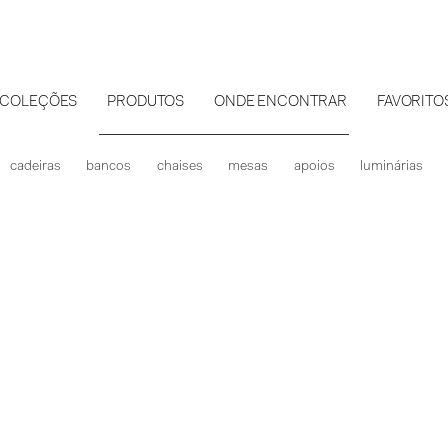
COLEÇÕES
PRODUTOS
ONDE ENCONTRAR
FAVORITO
cadeiras
bancos
chaises
mesas
apoios
luminárias