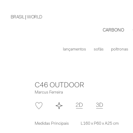
BRASIL
WORLD
CARBONO
lançamentos
sofás
poltronas
C46 OUTDOOR
Marcus Ferreira
Medidas Principais
L160 x P60 x A25 cm